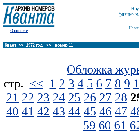
Нау
физико-м
Новы
О проекте
Квант >>
1972 год
>>
номер 11
Обложка жур
стp.
<<
1
2
3
4
5
6
7
8
9
21
22
23
24
25
26
27
28
2
40
41
42
43
44
45
46
47
4
59
60
61
6