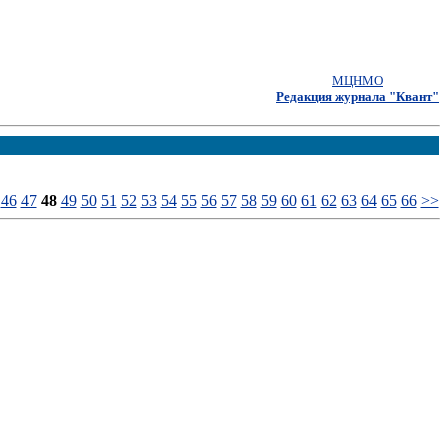
МЦНМО
Редакция журнала "Квант"
46
47
48
49
50
51
52
53
54
55
56
57
58
59
60
61
62
63
64
65
66
>>