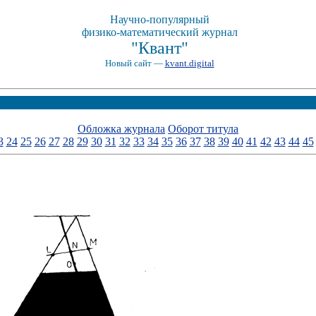
Научно-популярный
физико-математический журнал
"Квант"
Новый сайт —
kvant.digital
Обложка журнала
Оборот титула
3
24
25
26
27
28
29
30
31
32
33
34
35
36
37
38
39
40
41
42
43
44
45