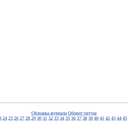
Обложка журнала
Оборот титула
3
24
25
26
27
28
29
30
31
32
33
34
35
36
37
38
39
40
41
42
43
44
45