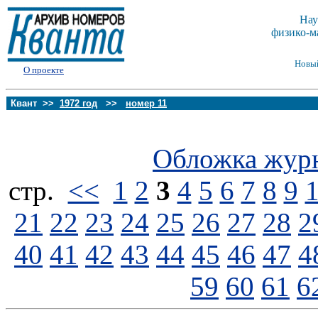
Нау
физико-м
Новы
О проекте
Квант >>
1972 год
>>
номер 11
Обложка жур
стp.
<<
1
2
3
4
5
6
7
8
9
21
22
23
24
25
26
27
28
2
40
41
42
43
44
45
46
47
4
59
60
61
6