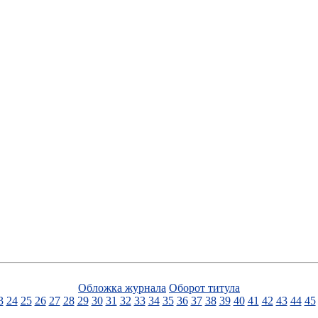
Обложка журнала
Оборот титула
3
24
25
26
27
28
29
30
31
32
33
34
35
36
37
38
39
40
41
42
43
44
45