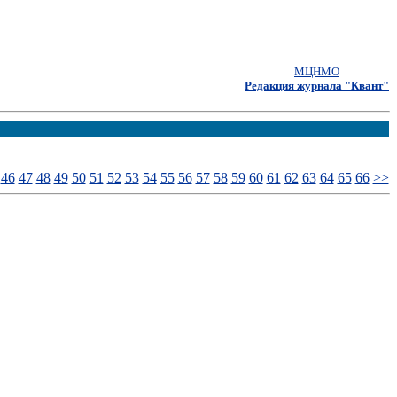
МЦНМО
Редакция журнала "Квант"
46
47
48
49
50
51
52
53
54
55
56
57
58
59
60
61
62
63
64
65
66
>>