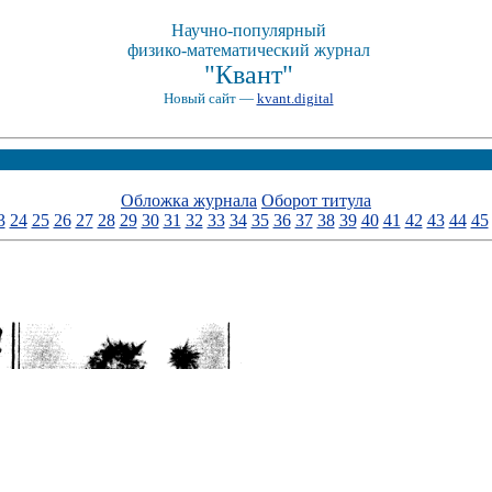
Научно-популярный
физико-математический журнал
"Квант"
Новый сайт —
kvant.digital
Обложка журнала
Оборот титула
3
24
25
26
27
28
29
30
31
32
33
34
35
36
37
38
39
40
41
42
43
44
45