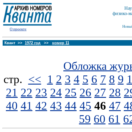
Нау
физико-м
Новы
О проекте
Квант >>
1972 год
>>
номер 11
Обложка жур
стp.
<<
1
2
3
4
5
6
7
8
9
21
22
23
24
25
26
27
28
2
40
41
42
43
44
45
46
47
4
59
60
61
6