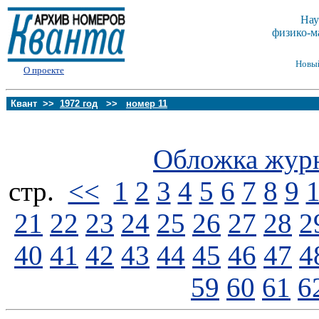
Нау
физико-м
Новы
О проекте
Квант >>
1972 год
>>
номер 11
Обложка жур
стp.
<<
1
2
3
4
5
6
7
8
9
21
22
23
24
25
26
27
28
2
40
41
42
43
44
45
46
47
4
59
60
61
6