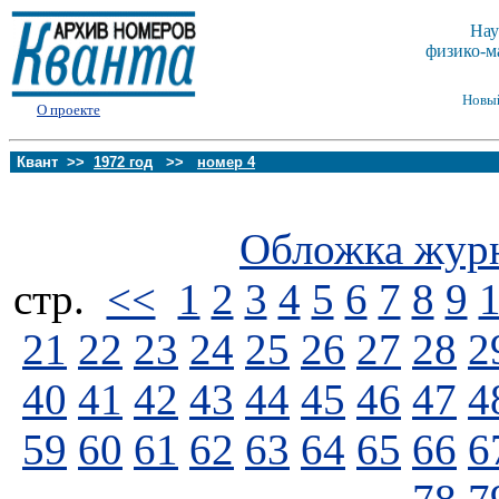
Нау
физико-м
Новы
О проекте
Квант >>
1972 год
>>
номер 4
Обложка жур
стp.
<<
1
2
3
4
5
6
7
8
9
21
22
23
24
25
26
27
28
2
40
41
42
43
44
45
46
47
4
59
60
61
62
63
64
65
66
6