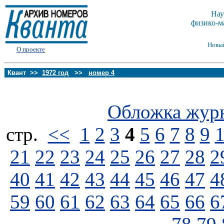
Нау
физико-м
Новы
О проекте
Квант >>
1972 год
>>
номер 4
Обложка жур
стp.
<<
1
2
3
4
5
6
7
8
9
21
22
23
24
25
26
27
28
2
40
41
42
43
44
45
46
47
4
59
60
61
62
63
64
65
66
6