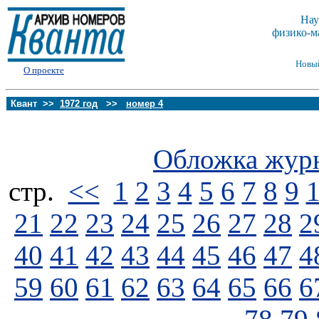
Нау
физико-м
Новы
О проекте
Квант >>
1972 год
>>
номер 4
Обложка жур
стp.
<<
1
2
3
4
5
6
7
8
9
21
22
23
24
25
26
27
28
2
40
41
42
43
44
45
46
47
4
59
60
61
62
63
64
65
66
6