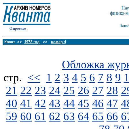
Нау
физико-м
Новы
О проекте
Квант >>
1972 год
>>
номер 4
Обложка жур
стp.
<<
1
2
3
4
5
6
7
8
9
21
22
23
24
25
26
27
28
2
40
41
42
43
44
45
46
47
4
59
60
61
62
63
64
65
66
6