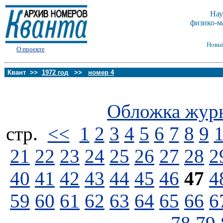
Нау
физико-м
Новы
О проекте
Квант >>
1972 год
>>
номер 4
Обложка жур
стp.
<<
1
2
3
4
5
6
7
8
9
21
22
23
24
25
26
27
28
2
40
41
42
43
44
45
46
47
4
59
60
61
62
63
64
65
66
6