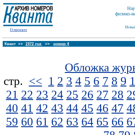
Нау
физико-м
Новы
О проекте
Квант >>
1972 год
>>
номер 4
Обложка жур
стp.
<<
1
2
3
4
5
6
7
8
9
21
22
23
24
25
26
27
28
2
40
41
42
43
44
45
46
47
4
59
60
61
62
63
64
65
66
6