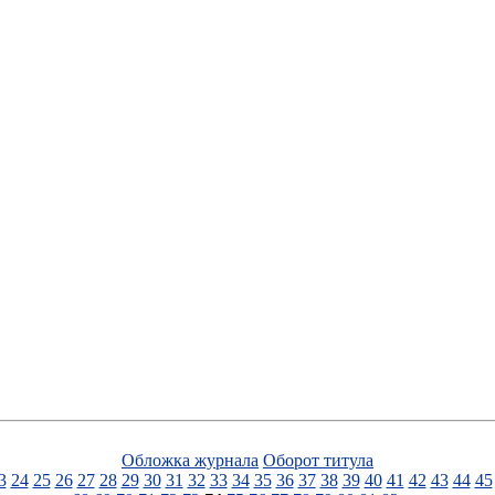
Обложка журнала
Оборот титула
3
24
25
26
27
28
29
30
31
32
33
34
35
36
37
38
39
40
41
42
43
44
45