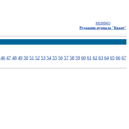
МЦНМО
Редакция журнала "Квант"
46
47
48
49
50
51
52
53
54
55
56
57
58
59
60
61
62
63
64
65
66
67