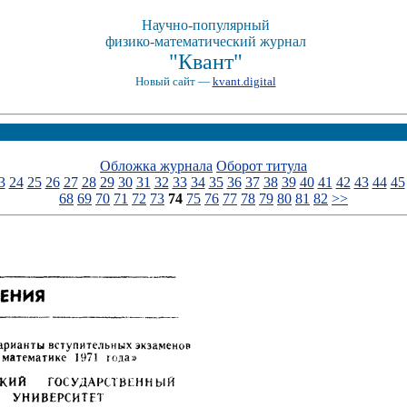
Научно-популярный
физико-математический журнал
"Квант"
Новый сайт —
kvant.digital
Обложка журнала
Оборот титула
3
24
25
26
27
28
29
30
31
32
33
34
35
36
37
38
39
40
41
42
43
44
45
68
69
70
71
72
73
74
75
76
77
78
79
80
81
82
>>