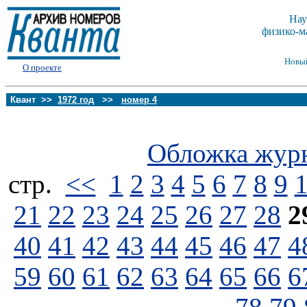
Нау
физико-м
Новы
О проекте
Квант >>
1972 год
>>
номер 4
Обложка жур
стp.
<<
1
2
3
4
5
6
7
8
9
21
22
23
24
25
26
27
28
2
40
41
42
43
44
45
46
47
4
59
60
61
62
63
64
65
66
6