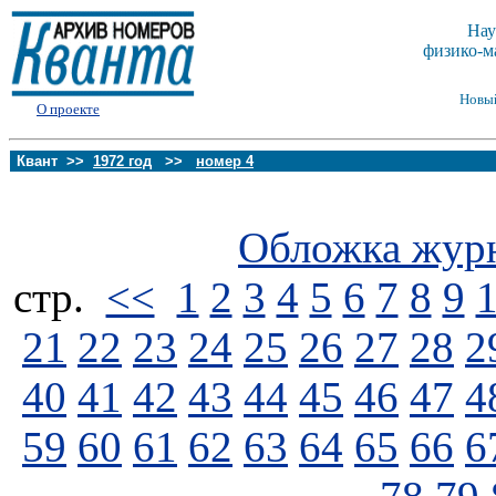
Нау
физико-м
Новы
О проекте
Квант >>
1972 год
>>
номер 4
Обложка жур
стp.
<<
1
2
3
4
5
6
7
8
9
21
22
23
24
25
26
27
28
2
40
41
42
43
44
45
46
47
4
59
60
61
62
63
64
65
66
6