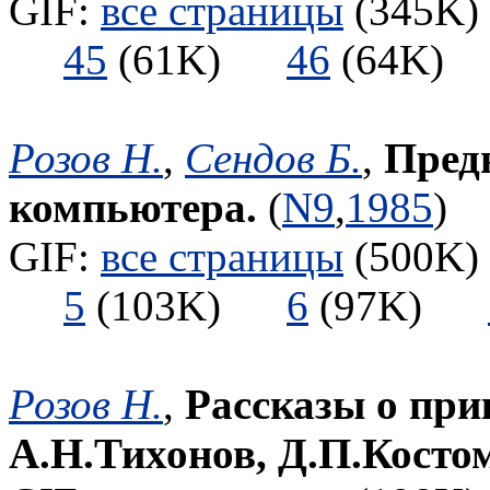
GIF:
все страницы
(345K) 
45
(61K)
46
(64K
Розов Н.
,
Сендов Б.
,
Пред
компьютера.
(
N9
,
1985
)
GIF:
все страницы
(500K) 
5
(103K)
6
(97K)
Розов Н.
,
Рассказы о при
А.Н.Тихонов, Д.П.Косто