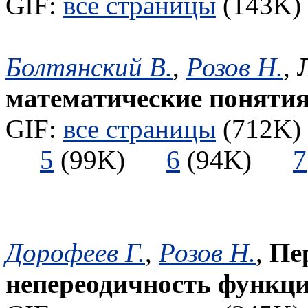
GIF:
все страницы
(143K) 
Болтянский В.
,
Розов Н.
,
математические поняти
GIF:
все страницы
(712K) 
5
(99K)
6
(94K)
7
Дорофеев Г.
,
Розов Н.
,
Пе
непереодичность функци