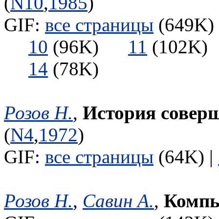
(
N10
,
1985
)
GIF:
все страницы
(649K) 
10
(96K)
11
(102
14
(78K)
Розов Н.
,
История совер
(
N4
,
1972
)
GIF:
все страницы
(64K) |
Розов Н.
,
Савин А.
,
Компь