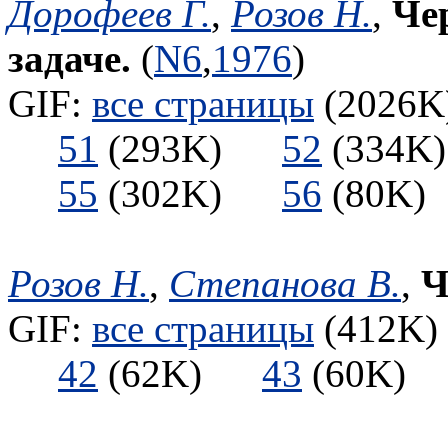
Дорофеев Г.
,
Розов Н.
,
Че
задаче.
(
N6
,
1976
)
GIF:
все страницы
(2026K)
51
(293K)
52
(334
55
(302K)
56
(80
Розов Н.
,
Степанова В.
,
Ч
GIF:
все страницы
(412K) 
42
(62K)
43
(60K