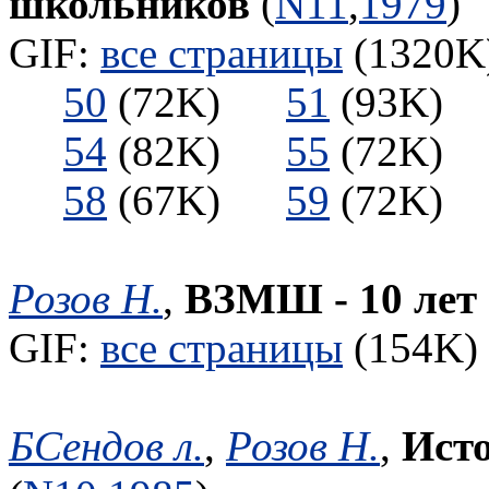
школьников
(
N11
,
1979
)
GIF:
все страницы
(1320K)
50
(72K)
51
(93K
54
(82K)
55
(72K
58
(67K)
59
(72K
Розов Н.
,
ВЗМШ - 10 лет
GIF:
все страницы
(154K) 
БСендов л.
,
Розов Н.
,
Ист