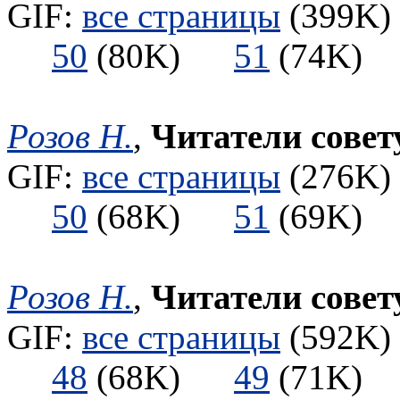
GIF:
все страницы
(399K) 
50
(80K)
51
(74K
Розов Н.
,
Читатели сове
GIF:
все страницы
(276K) 
50
(68K)
51
(69K
Розов Н.
,
Читатели сове
GIF:
все страницы
(592K) 
48
(68K)
49
(71K