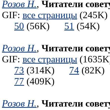
Розов Н.
,
Читатели совет
GIF:
все страницы
(245K) 
50
(56K)
51
(54K
Розов Н.
,
Читатели сове
GIF:
все страницы
(1635K)
73
(314K)
74
(82
77
(409K)
Розов Н.
,
Читатели сове