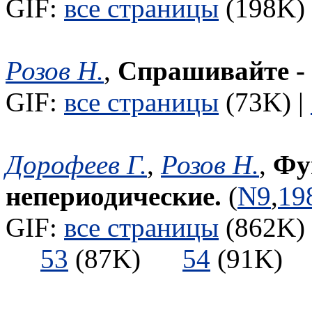
GIF:
все страницы
(198K) 
Розов Н.
,
Спрашивайте -
GIF:
все страницы
(73K) |
Дорофеев Г.
,
Розов Н.
,
Фу
непериодические.
(
N9
,
19
GIF:
все страницы
(862K) 
53
(87K)
54
(91K