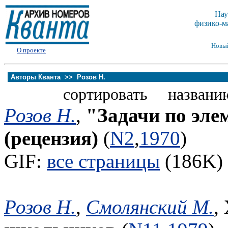
Нау
физико-м
Новы
О проекте
Авторы Кванта >>
Розов Н.
сортировать названи
Розов Н.
,
"Задачи по эле
(рецензия)
(
N2
,
1970
)
GIF:
все страницы
(186K) 
Розов Н.
,
Смолянский М.
,