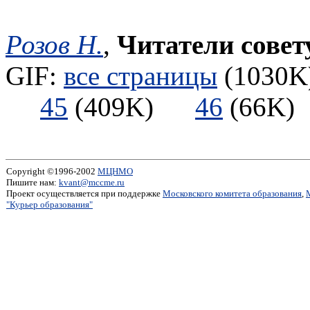
Розов Н.
,
Читатели сове
GIF:
все страницы
(1030K)
45
(409K)
46
(66
Copyright ©1996-2002
МЦНМО
Пишите нам:
kvant@mccme.ru
Проект осуществляется при поддержке
Московского комитета образования
,
"Курьер образования"