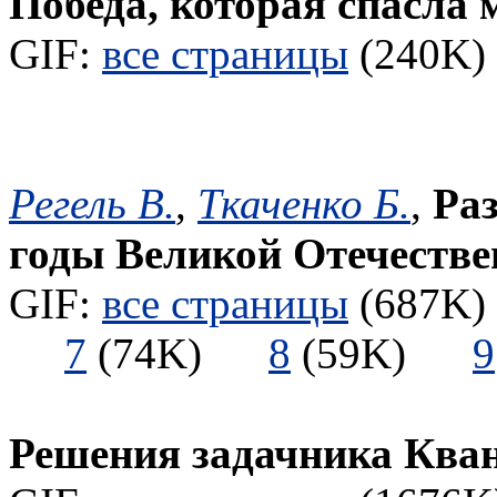
Победа, которая спасла 
GIF:
все страницы
(240K) 
Регель В.
,
Ткаченко Б.
,
Ра
годы Великой Отечестве
GIF:
все страницы
(687K) 
7
(74K)
8
(59K)
9
Решения задачника Ква