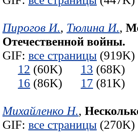
Пирогов И.
,
Тюлина И.
,
М
Отечественной войны.
GIF:
все страницы
(919K) 
12
(60K)
13
(68K
16
(86K)
17
(81K
Михайленко Н.
,
Нескольк
GIF:
все страницы
(270K) 