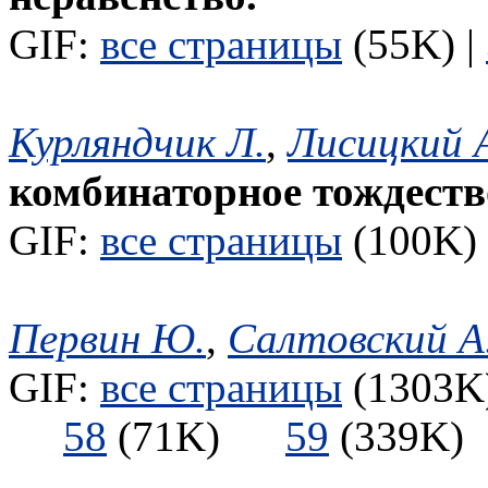
GIF:
все страницы
(55K) |
Курляндчик Л.
,
Лисицкий 
комбинаторное тождеств
GIF:
все страницы
(100K) 
Первин Ю.
,
Салтовский А
GIF:
все страницы
(1303K)
58
(71K)
59
(339