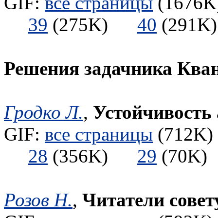
GIF:
все страницы
(1676K)
39
(275K)
40
(291
Решения задачника Ква
Гродко Л.
,
Устойчивость 
GIF:
все страницы
(712K) 
28
(356K)
29
(70
Розов Н.
,
Читатели сове