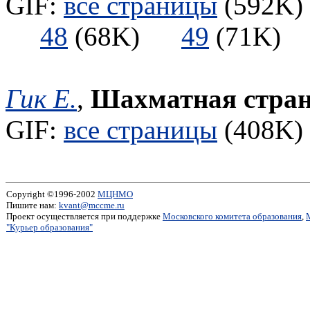
GIF:
все страницы
(592K) 
48
(68K)
49
(71K
Гик Е.
,
Шахматная стра
GIF:
все страницы
(408K) 
Copyright ©1996-2002
МЦНМО
Пишите нам:
kvant@mccme.ru
Проект осуществляется при поддержке
Московского комитета образования
,
"Курьер образования"