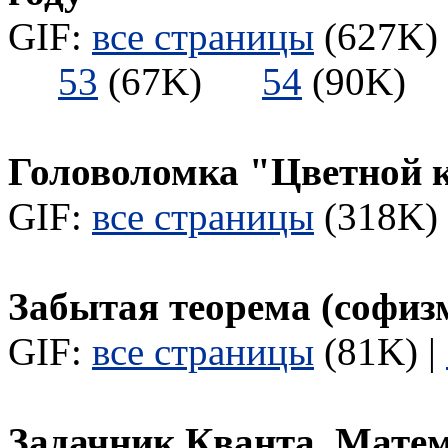
GIF:
все страницы
(627K) 
53
(67K)
54
(90K
Головоломка "Цветной 
GIF:
все страницы
(318K) 
Забытая теорема (софиз
GIF:
все страницы
(81K) |
Задачник Кванта. Мате