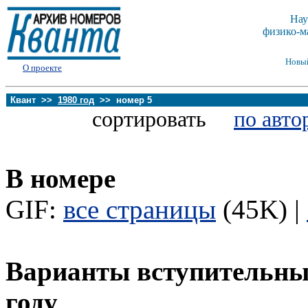
Нау
физико-м
Новы
О проекте
Квант >>
1980 год
>> номер 5
сортировать
по авто
В номере
GIF:
все страницы
(45K) |
Варианты вступительных
году