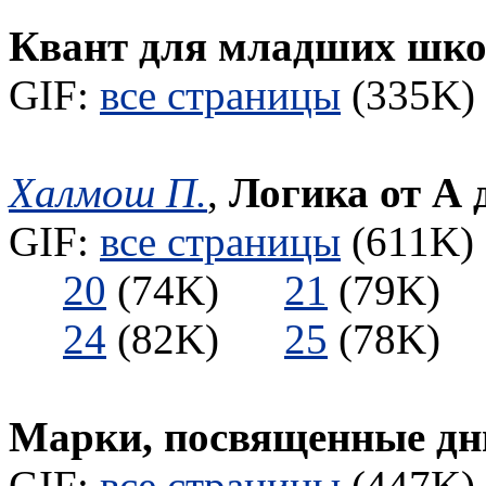
Квант для младших шк
GIF:
все страницы
(335K) 
Халмош П.
,
Логика от А д
GIF:
все страницы
(611K) 
20
(74K)
21
(79K
24
(82K)
25
(78K
Марки, посвященные дн
GIF:
все страницы
(447K) 