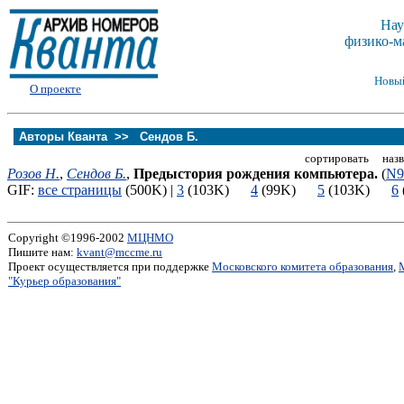
Нау
физико-м
Новы
О проекте
Авторы Кванта >>
Сендов Б.
сортировать назв
Розов Н.
,
Сендов Б.
,
Предыстория рождения компьютера.
(
N9
GIF:
все страницы
(500K) |
3
(103K)
4
(99K)
5
(103K)
6
Copyright ©1996-2002
МЦНМО
Пишите нам:
kvant@mccme.ru
Проект осуществляется при поддержке
Московского комитета образования
,
"Курьер образования"