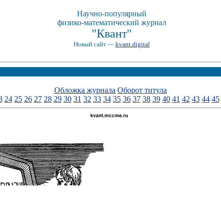
Научно-популярный
физико-математический журнал
"Квант"
Новый сайт —
kvant.digital
Обложка журнала
Оборот титула
3
24
25
26
27
28
29
30
31
32
33
34
35
36
37
38
39
40
41
42
43
44
45