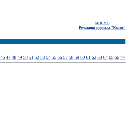
МЦНМО
Редакция журнала "Квант"
46
47
48
49
50
51
52
53
54
55
56
57
58
59
60
61
62
63
64
65
66
>>