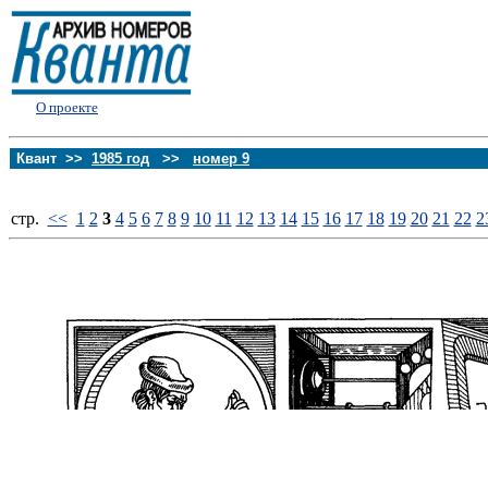
О проекте
Квант >>
1985 год
>>
номер 9
стp.
<<
1
2
3
4
5
6
7
8
9
10
11
12
13
14
15
16
17
18
19
20
21
22
2