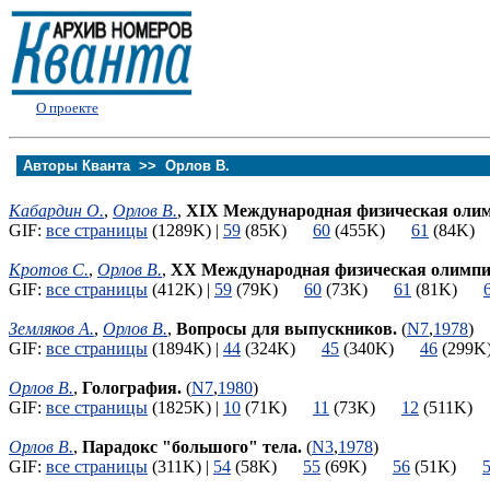
О проекте
Авторы Кванта >>
Орлов В.
Кабардин О.
,
Орлов В.
,
XIX Международная физическая оли
GIF:
все страницы
(1289K) |
59
(85K)
60
(455K)
61
(84K
Кротов С.
,
Орлов В.
,
XX Международная физическая олимпи
GIF:
все страницы
(412K) |
59
(79K)
60
(73K)
61
(81K)
Земляков А.
,
Орлов В.
,
Вопросы для выпускников.
(
N7
,
1978
)
GIF:
все страницы
(1894K) |
44
(324K)
45
(340K)
46
(29
Орлов В.
,
Голография.
(
N7
,
1980
)
GIF:
все страницы
(1825K) |
10
(71K)
11
(73K)
12
(511K
Орлов В.
,
Парадокс "большого" тела.
(
N3
,
1978
)
GIF:
все страницы
(311K) |
54
(58K)
55
(69K)
56
(51K)