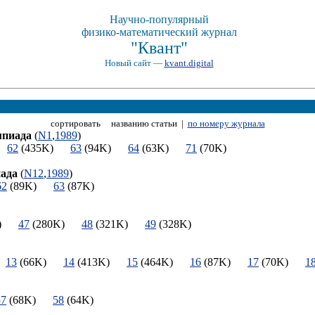
Научно-популярный
физико-математический журнал
"Квант"
Новый сайт —
kvant.digital
сортировать названию статьи |
по номеру журнала
мпиада
(
N1
,
1989
)
)
62
(435K)
63
(94K)
64
(63K)
71
(70K)
ада
(
N12
,
1989
)
62
(89K)
63
(87K)
9K)
47
(280K)
48
(321K)
49
(328K)
)
13
(66K)
14
(413K)
15
(464K)
16
(87K)
17
(70K)
1
57
(68K)
58
(64K)