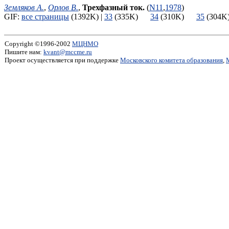
Земляков А.
,
Орлов В.
,
Трехфазный ток.
(
N11
,
1978
)
GIF:
все страницы
(1392K) |
33
(335K)
34
(310K)
35
(30
Copyright ©1996-2002
МЦНМО
Пишите нам:
kvant@mccme.ru
Проект осуществляется при поддержке
Московского комитета образования
,