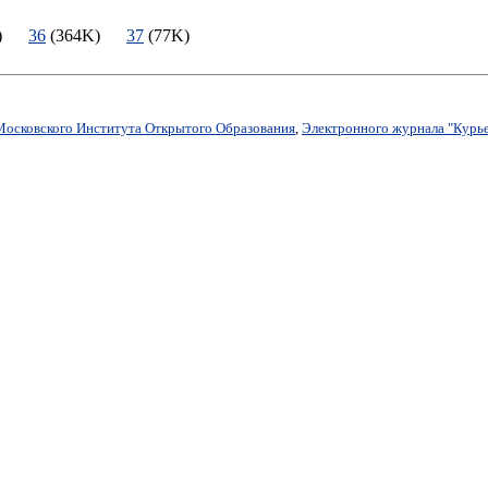
4K)
36
(364K)
37
(77K)
Московского Института Открытого Образования
,
Электронного журнала "Курье