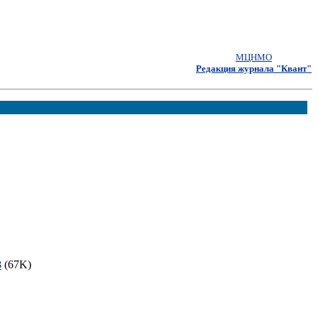
МЦНМО
Редакция журнала "Квант"
8
(67K)