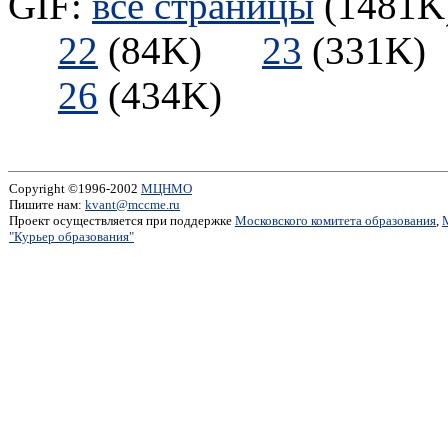
GIF:
все страницы
(1481K)
22
(84K)
23
(331
26
(434K)
Copyright ©1996-2002
МЦНМО
Пишите нам:
kvant@mccme.ru
Проект осуществляется при поддержке
Московского комитета образования
,
"Курьер образования"