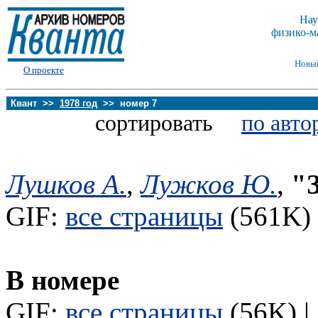
Нау
физико-м
Новы
О проекте
Квант >>
1978 год
>> номер 7
сортировать
по авто
Лушков А.
,
Лужков Ю.
,
"
GIF:
все страницы
(561K) 
В номере
GIF:
все страницы
(56K) |