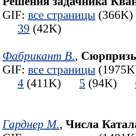
Решения задачника Ква
GIF:
все страницы
(366K) 
39
(42K)
Фабрикант В.
,
Сюрпризы 
GIF:
все страницы
(1975K)
4
(411K)
5
(94K)
Гарднер М.
,
Числа Катал