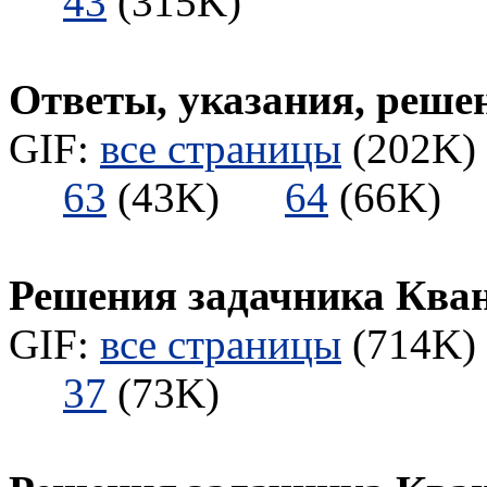
43
(315K)
Ответы, указания, реше
GIF:
все страницы
(202K) 
63
(43K)
64
(66K
Решения задачника Ква
GIF:
все страницы
(714K) 
37
(73K)