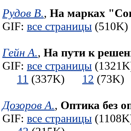
Рудов В.
,
На марках "Со
GIF:
все страницы
(510K) 
Гейн А.
,
На пути к решен
GIF:
все страницы
(1321K)
11
(337K)
12
(73
Дозоров А.
,
Оптика без о
GIF:
все страницы
(1108K)