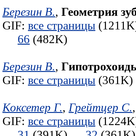
Березин В.
,
Геометрия зу
GIF:
все страницы
(1211K)
66
(482K)
Березин В.
,
Гипотрохоид
GIF:
все страницы
(361K) 
Коксетер Г.
,
Грейтцер С.
GIF:
все страницы
(1224K)
31
(391K)
32
(361