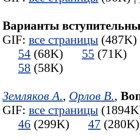
Варианты вступительных
GIF:
все страницы
(487K) 
54
(68K)
55
(71K
58
(58K)
Земляков А.
,
Орлов В.
,
Воп
GIF:
все страницы
(1894K)
46
(299K)
47
(280