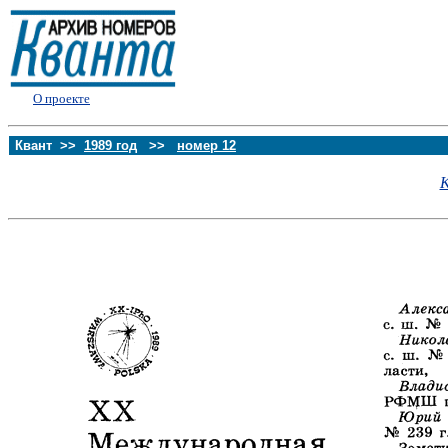
О проекте
Квант >>
1989 год
>>
номер 12
К