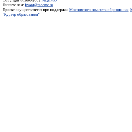
Copyright ©1996-2002
МЦНМО
Пишите нам:
kvant@mccme.ru
Проект осуществляется при поддержке
Московского комитета образования
,
"Курьер образования"