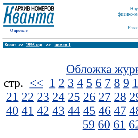
Нау
физико-м
Новы
О проекте
Квант >>
1996 год
>>
номер 1
Обложка жур
стp.
<<
1
2
3
4
5
6
7
8
9
21
22
23
24
25
26
27
28
2
40
41
42
43
44
45
46
47
4
59
60
61
6