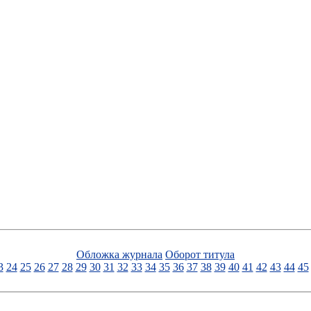
Обложка журнала
Оборот титула
3
24
25
26
27
28
29
30
31
32
33
34
35
36
37
38
39
40
41
42
43
44
45