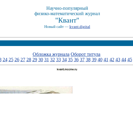
Научно-популярный
физико-математический журнал
"Квант"
Новый сайт —
kvant.digital
Обложка журнала
Оборот титула
3
24
25
26
27
28
29
30
31
32
33
34
35
36
37
38
39
40
41
42
43
44
45