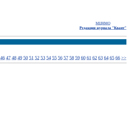
МЦНМО
Редакция журнала "Квант"
46
47
48
49
50
51
52
53
54
55
56
57
58
59
60
61
62
63
64
65
66
>>