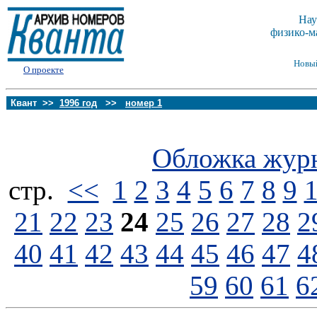
Нау
физико-м
Новы
О проекте
Квант >>
1996 год
>>
номер 1
Обложка жур
стp.
<<
1
2
3
4
5
6
7
8
9
21
22
23
24
25
26
27
28
2
40
41
42
43
44
45
46
47
4
59
60
61
6