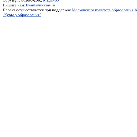
Copyright ©1996-2002
МЦНМО
Пишите нам:
kvant@mccme.ru
Проект осуществляется при поддержке
Московского комитета образования
,
"Курьер образования"