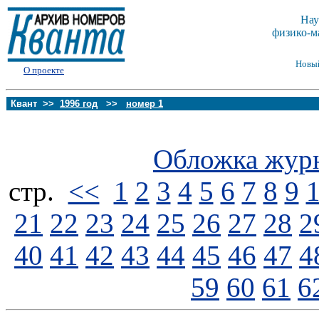
Нау
физико-м
Новы
О проекте
Квант >>
1996 год
>>
номер 1
Обложка жур
стp.
<<
1
2
3
4
5
6
7
8
9
21
22
23
24
25
26
27
28
2
40
41
42
43
44
45
46
47
4
59
60
61
6