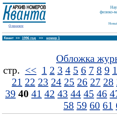
Нау
физико-м
Новы
О проекте
Квант >>
1996 год
>>
номер 1
Обложка жур
стp.
<<
1
2
3
4
5
6
7
8
9
21
22
23
24
25
26
27
28
39
40
41
42
43
44
45
46
4
58
59
60
61