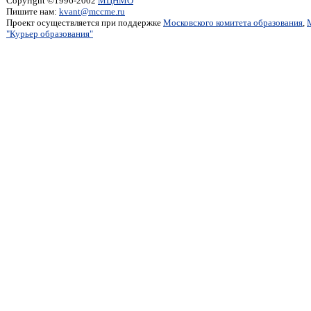
Copyright ©1996-2002
МЦНМО
Пишите нам:
kvant@mccme.ru
Проект осуществляется при поддержке
Московского комитета образования
,
"Курьер образования"