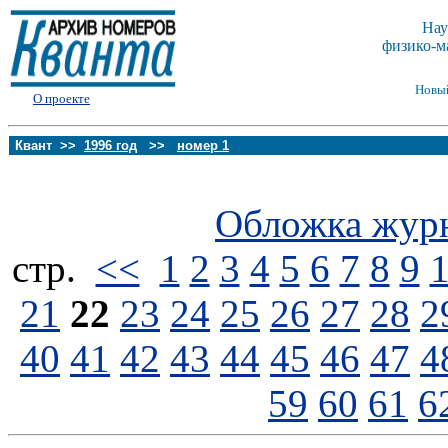
Нау
физико-м
Новы
О проекте
Квант >>
1996 год
>>
номер 1
Обложка жур
стp.
<<
1
2
3
4
5
6
7
8
9
21
22
23
24
25
26
27
28
2
40
41
42
43
44
45
46
47
4
59
60
61
6