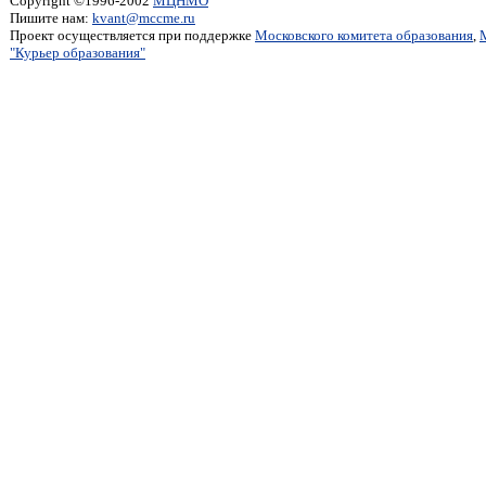
Copyright ©1996-2002
МЦНМО
Пишите нам:
kvant@mccme.ru
Проект осуществляется при поддержке
Московского комитета образования
,
"Курьер образования"