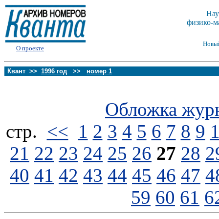
Нау
физико-м
Новы
О проекте
Квант >>
1996 год
>>
номер 1
Обложка жур
стp.
<<
1
2
3
4
5
6
7
8
9
21
22
23
24
25
26
27
28
2
40
41
42
43
44
45
46
47
4
59
60
61
6