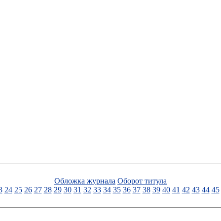
Обложка журнала
Оборот титула
3
24
25
26
27
28
29
30
31
32
33
34
35
36
37
38
39
40
41
42
43
44
45