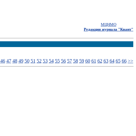
МЦНМО
Редакция журнала "Квант"
46
47
48
49
50
51
52
53
54
55
56
57
58
59
60
61
62
63
64
65
66
>>