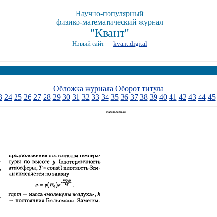
Научно-популярный
физико-математический журнал
"Квант"
Новый сайт —
kvant.digital
Обложка журнала
Оборот титула
3
24
25
26
27
28
29
30
31
32
33
34
35
36
37
38
39
40
41
42
43
44
45