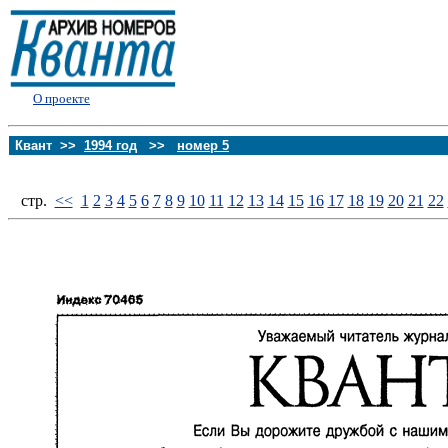
О проекте
Квант >>
1994 год
>>
номер 5
стp.
<<
1
2
3
4
5
6
7
8
9
10
11
12
13
14
15
16
17
18
19
20
21
22