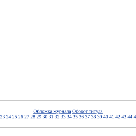
Обложка журнала
Оборот титула
23
24
25
26
27
28
29
30
31
32
33
34
35
36
37
38
39
40
41
42
43
44
4