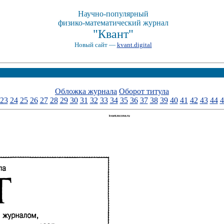
Научно-популярный
физико-математический журнал
"Квант"
Новый сайт —
kvant.digital
Обложка журнала
Оборот титула
23
24
25
26
27
28
29
30
31
32
33
34
35
36
37
38
39
40
41
42
43
44
4