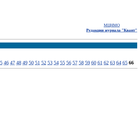
МЦНМО
Редакция журнала "Квант"
5
46
47
48
49
50
51
52
53
54
55
56
57
58
59
60
61
62
63
64
65
66