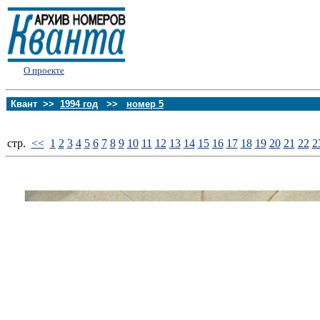
О проекте
Квант >>
1994 год
>>
номер 5
стp.
<<
1
2
3
4
5
6
7
8
9
10
11
12
13
14
15
16
17
18
19
20
21
22
2