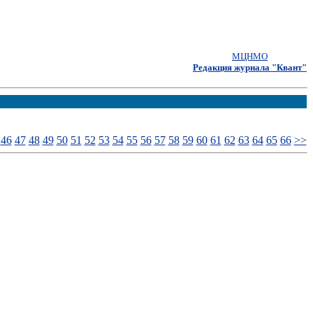
МЦНМО
Редакция журнала "Квант"
46
47
48
49
50
51
52
53
54
55
56
57
58
59
60
61
62
63
64
65
66
>>