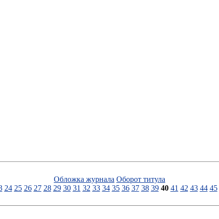
Обложка журнала
Оборот титула
3
24
25
26
27
28
29
30
31
32
33
34
35
36
37
38
39
40
41
42
43
44
45