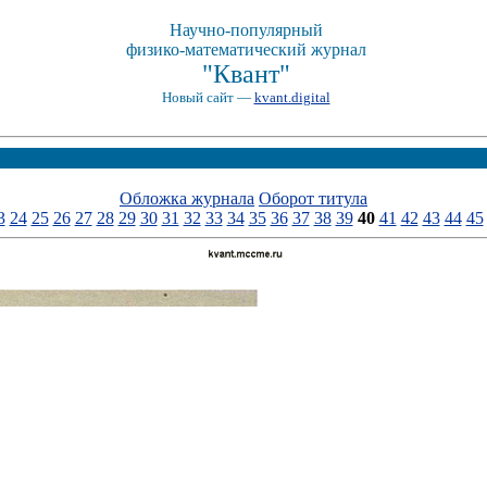
Научно-популярный
физико-математический журнал
"Квант"
Новый сайт —
kvant.digital
Обложка журнала
Оборот титула
3
24
25
26
27
28
29
30
31
32
33
34
35
36
37
38
39
40
41
42
43
44
45