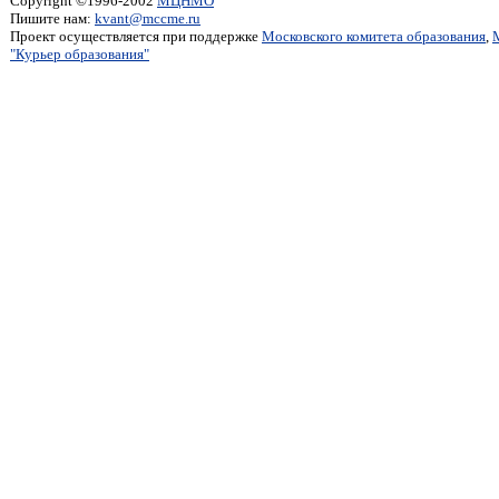
Copyright ©1996-2002
МЦНМО
Пишите нам:
kvant@mccme.ru
Проект осуществляется при поддержке
Московского комитета образования
,
"Курьер образования"