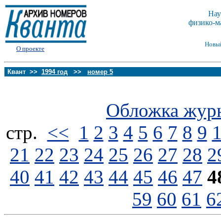
Нау
физико-м
Новы
О проекте
Квант >>
1994 год
>>
номер 5
Обложка жур
стp.
<<
1
2
3
4
5
6
7
8
9
21
22
23
24
25
26
27
28
2
40
41
42
43
44
45
46
47
4
59
60
61
6