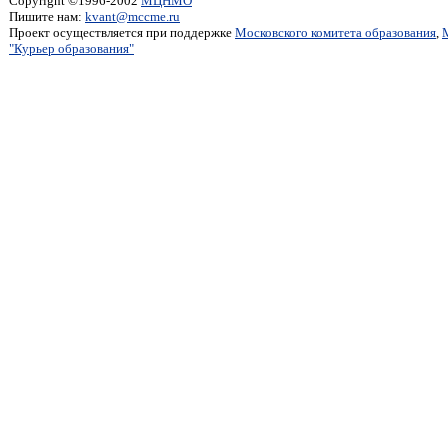
Copyright ©1996-2002
МЦНМО
Пишите нам:
kvant@mccme.ru
Проект осуществляется при поддержке
Московского комитета образования
,
"Курьер образования"