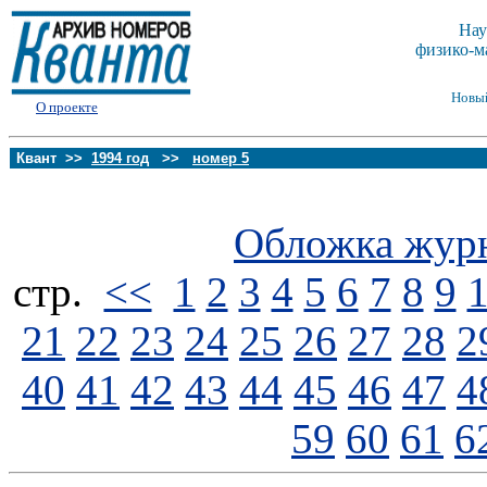
Нау
физико-м
Новы
О проекте
Квант >>
1994 год
>>
номер 5
Обложка жур
стp.
<<
1
2
3
4
5
6
7
8
9
21
22
23
24
25
26
27
28
2
40
41
42
43
44
45
46
47
4
59
60
61
6