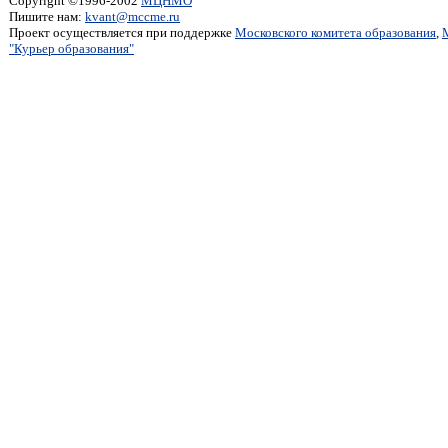
Copyright ©1996-2002
МЦНМО
Пишите нам:
kvant@mccme.ru
Проект осуществляется при поддержке
Московского комитета образования
,
"Курьер образования"