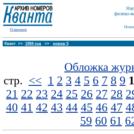
Нау
физико-м
Новы
О проекте
Квант >>
1994 год
>>
номер 5
Обложка жур
стp.
<<
1
2
3
4
5
6
7
8
9
21
22
23
24
25
26
27
28
2
40
41
42
43
44
45
46
47
4
59
60
61
6