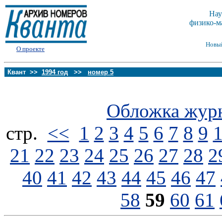
Нау
физико-м
Новы
О проекте
Квант >>
1994 год
>>
номер 5
Обложка жур
стp.
<<
1
2
3
4
5
6
7
8
9
21
22
23
24
25
26
27
28
2
40
41
42
43
44
45
46
47
58
59
60
61