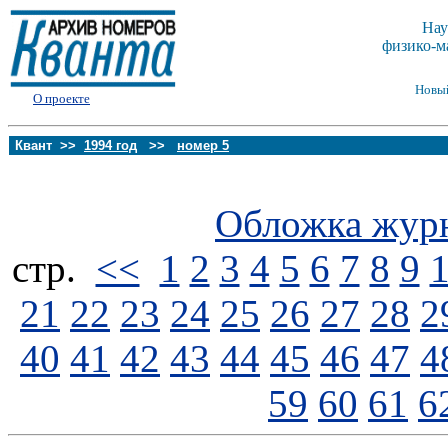
Нау
физико-м
Новы
О проекте
Квант >>
1994 год
>>
номер 5
Обложка жур
стp.
<<
1
2
3
4
5
6
7
8
9
21
22
23
24
25
26
27
28
2
40
41
42
43
44
45
46
47
4
59
60
61
6