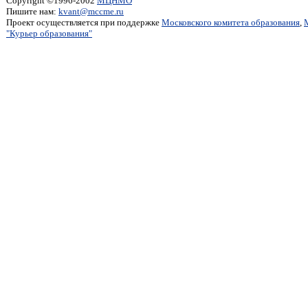
Copyright ©1996-2002
МЦНМО
Пишите нам:
kvant@mccme.ru
Проект осуществляется при поддержке
Московского комитета образования
,
"Курьер образования"