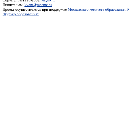
Copyright ©1996-2002
МЦНМО
Пишите нам:
kvant@mccme.ru
Проект осуществляется при поддержке
Московского комитета образования
,
"Курьер образования"