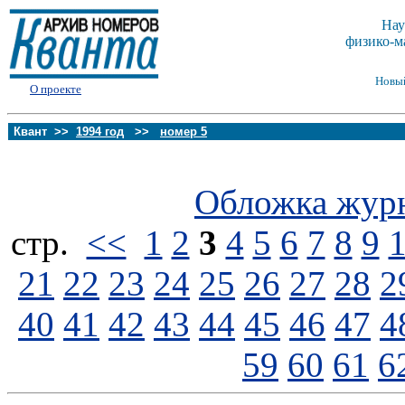
Нау
физико-м
Новы
О проекте
Квант >>
1994 год
>>
номер 5
Обложка жур
стp.
<<
1
2
3
4
5
6
7
8
9
21
22
23
24
25
26
27
28
2
40
41
42
43
44
45
46
47
4
59
60
61
6