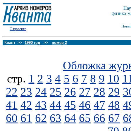
Нау
физико-м
Новы
О проекте
Квант >>
1990 год
>>
номер 2
Обложка жур
стp.
1
2
3
4
5
6
7
8
9
10
1
22
23
24
25
26
27
28
29
3
41
42
43
44
45
46
47
48
4
60
61
62
63
64
65
66
67
6