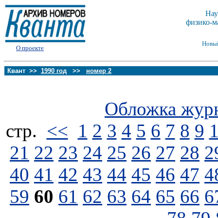
Нау
физико-м
Новы
О проекте
Квант >>
1990 год
>>
номер 2
Обложка жур
стp.
<<
1
2
3
4
5
6
7
8
9
21
22
23
24
25
26
27
28
2
40
41
42
43
44
45
46
47
4
59
60
61
62
63
64
65
66
6