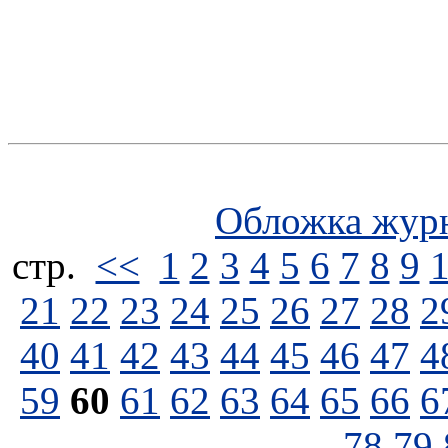
Обложка жур
стp.
<<
1
2
3
4
5
6
7
8
9
21
22
23
24
25
26
27
28
2
40
41
42
43
44
45
46
47
4
59
60
61
62
63
64
65
66
6
78
79