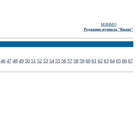
МЦНМО
Редакция журнала "Квант"
46
47
48
49
50
51
52
53
54
55
56
57
58
59
60
61
62
63
64
65
66
67