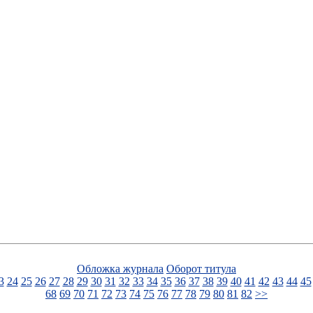
Обложка журнала
Оборот титула
3
24
25
26
27
28
29
30
31
32
33
34
35
36
37
38
39
40
41
42
43
44
45
68
69
70
71
72
73
74
75
76
77
78
79
80
81
82
>>