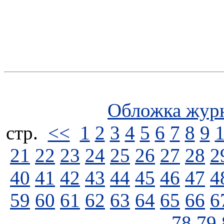
Обложка жур
стp.
<<
1
2
3
4
5
6
7
8
9
21
22
23
24
25
26
27
28
2
40
41
42
43
44
45
46
47
4
59
60
61
62
63
64
65
66
6
78
79