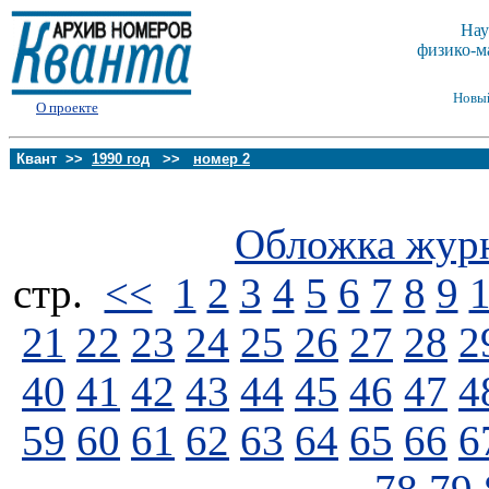
Нау
физико-м
Новы
О проекте
Квант >>
1990 год
>>
номер 2
Обложка жур
стp.
<<
1
2
3
4
5
6
7
8
9
21
22
23
24
25
26
27
28
2
40
41
42
43
44
45
46
47
4
59
60
61
62
63
64
65
66
6