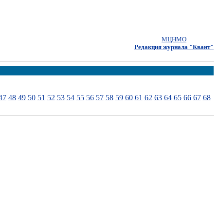
МЦНМО
Редакция журнала "Квант"
47
48
49
50
51
52
53
54
55
56
57
58
59
60
61
62
63
64
65
66
67
68