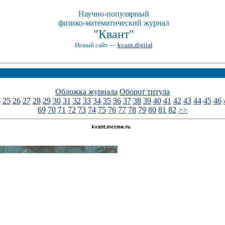
Научно-популярный
физико-математический журнал
"Квант"
Новый сайт —
kvant.digital
Обложка журнала
Оборот титула
4
25
26
27
28
29
30
31
32
33
34
35
36
37
38
39
40
41
42
43
44
45
46
69
70
71
72
73
74
75
76
77
78
79
80
81
82
>>