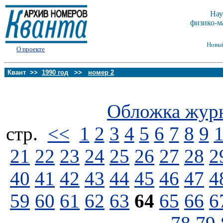
Нау
физико-м
Новы
О проекте
Квант >>
1990 год
>>
номер 2
Обложка жур
стp.
<<
1
2
3
4
5
6
7
8
9
21
22
23
24
25
26
27
28
2
40
41
42
43
44
45
46
47
4
59
60
61
62
63
64
65
66
6