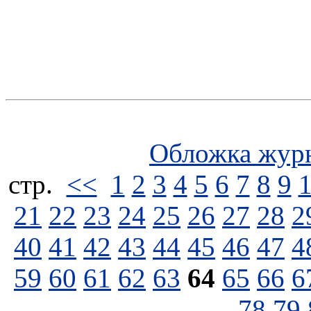
Обложка жур
стp.
<<
1
2
3
4
5
6
7
8
9
21
22
23
24
25
26
27
28
2
40
41
42
43
44
45
46
47
4
59
60
61
62
63
64
65
66
6
78
79