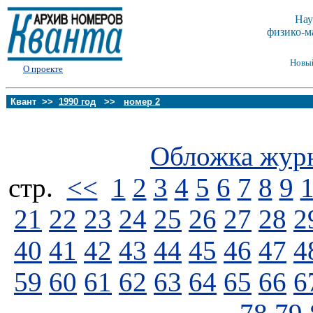
Нау
физико-м
Новы
О проекте
Квант >>
1990 год
>>
номер 2
Обложка жур
стp.
<<
1
2
3
4
5
6
7
8
9
21
22
23
24
25
26
27
28
2
40
41
42
43
44
45
46
47
4
59
60
61
62
63
64
65
66
6