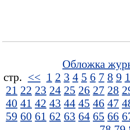
Обложка жур
стp.
<<
1
2
3
4
5
6
7
8
9
21
22
23
24
25
26
27
28
2
40
41
42
43
44
45
46
47
4
59
60
61
62
63
64
65
66
6
78
79