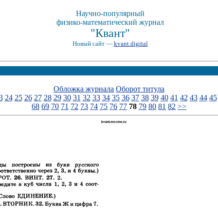
Научно-популярный
физико-математический журнал
"Квант"
Новый сайт —
kvant.digital
Обложка журнала
Оборот титула
3
24
25
26
27
28
29
30
31
32
33
34
35
36
37
38
39
40
41
42
43
44
45
68
69
70
71
72
73
74
75
76
77
78
79
80
81
82
>>