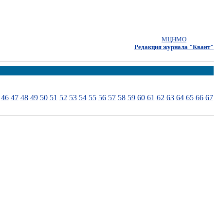
МЦНМО
Редакция журнала "Квант"
46
47
48
49
50
51
52
53
54
55
56
57
58
59
60
61
62
63
64
65
66
67