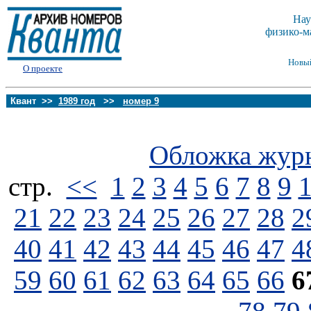
Нау
физико-м
Новы
О проекте
Квант >>
1989 год
>>
номер 9
Обложка жур
стp.
<<
1
2
3
4
5
6
7
8
9
21
22
23
24
25
26
27
28
2
40
41
42
43
44
45
46
47
4
59
60
61
62
63
64
65
66
6