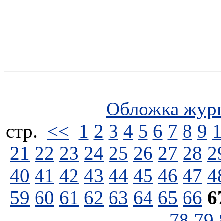
Обложка жур
стp.
<<
1
2
3
4
5
6
7
8
9
21
22
23
24
25
26
27
28
2
40
41
42
43
44
45
46
47
4
59
60
61
62
63
64
65
66
6
78
79