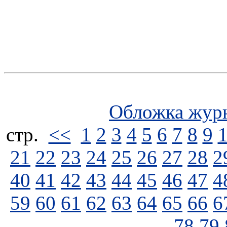
Обложка жур
стp.
<<
1
2
3
4
5
6
7
8
9
21
22
23
24
25
26
27
28
2
40
41
42
43
44
45
46
47
4
59
60
61
62
63
64
65
66
6
78
79