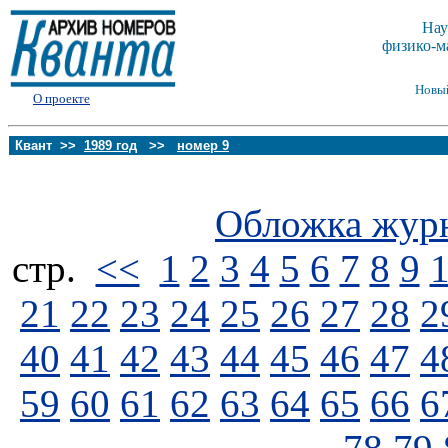
Нау
физико-м
Новы
О проекте
Квант >>
1989 год
>>
номер 9
Обложка жур
стp.
<<
1
2
3
4
5
6
7
8
9
21
22
23
24
25
26
27
28
2
40
41
42
43
44
45
46
47
4
59
60
61
62
63
64
65
66
6