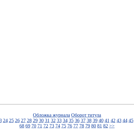
Обложка журнала
Оборот титула
3
24
25
26
27
28
29
30
31
32
33
34
35
36
37
38
39
40
41
42
43
44
45
68
69
70
71
72
73
74
75
76
77
78
79
80
81
82
>>