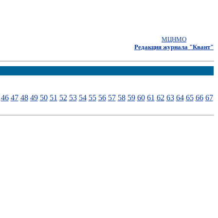
МЦНМО
Редакция журнала "Квант"
46
47
48
49
50
51
52
53
54
55
56
57
58
59
60
61
62
63
64
65
66
67