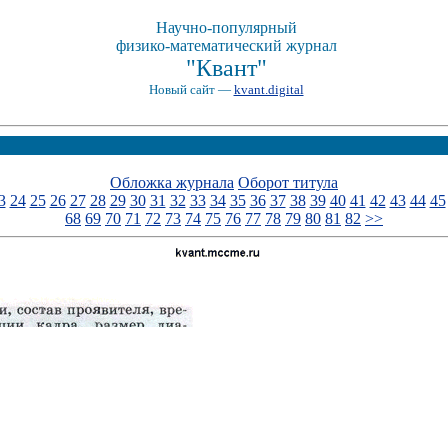
Научно-популярный
физико-математический журнал
"Квант"
Новый сайт —
kvant.digital
Обложка журнала
Оборот титула
3
24
25
26
27
28
29
30
31
32
33
34
35
36
37
38
39
40
41
42
43
44
45
68
69
70
71
72
73
74
75
76
77
78
79
80
81
82
>>