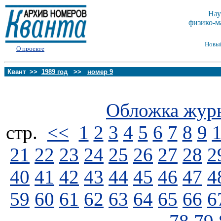
Нау
физико-м
Новы
О проекте
Квант >>
1989 год
>>
номер 9
Обложка жур
стp.
<<
1
2
3
4
5
6
7
8
9
21
22
23
24
25
26
27
28
2
40
41
42
43
44
45
46
47
4
59
60
61
62
63
64
65
66
6