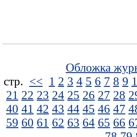
Обложка жур
стp.
<<
1
2
3
4
5
6
7
8
9
21
22
23
24
25
26
27
28
2
40
41
42
43
44
45
46
47
4
59
60
61
62
63
64
65
66
6
78
79